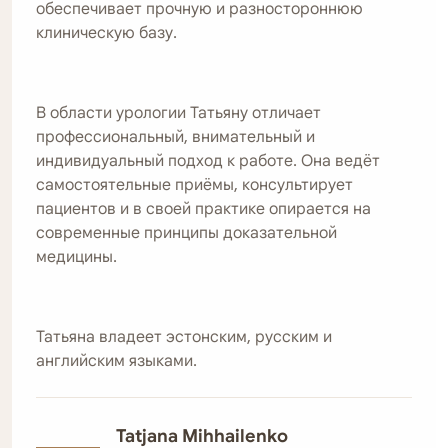
обеспечивает прочную и разностороннюю
работе
клиническую базу.
Романи
всегда
ставит
В области урологии Татьяну отличает
на
профессиональный, внимательный и
первое
индивидуальный подход к работе. Она ведёт
место
самостоятельные приёмы, консультирует
здоровье
пациентов и в своей практике опирается на
пациента,
современные принципы доказательной
качество
медицины.
жизни
и
долгосрочное
благополучие.
Татьяна владеет эстонским, русским и
английским языками.
Роман
—
врач
Tatjana Mihhailenko
с