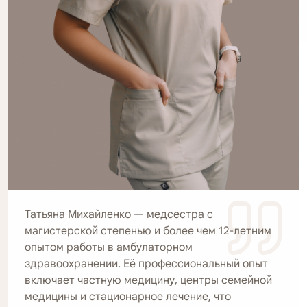
FEBU
(Fellow
of
the
European
Board
of
Urology)
и
сертификата
FECSM
как
эксперт
Татьяна Михайленко — медсестра с
в
магистерской степенью и более чем 12-летним
области
опытом работы в амбулаторном
сексуальной
здравоохранении. Её профессиональный опыт
медицины.
включает частную медицину, центры семейной
В
медицины и стационарное лечение, что
своей