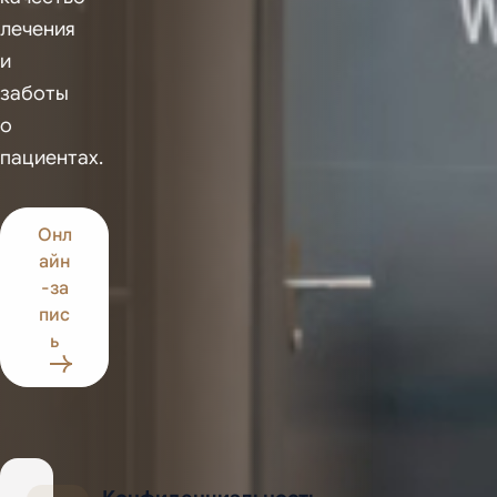
лечения
и
заботы
о
пациентах.
Онл
айн
-за
пис
ь