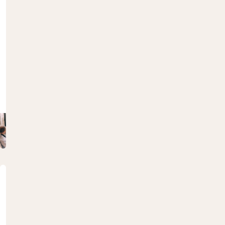
тьс
я на
кон
сул
ьта
ци
ю
Сексуальное
здоровье