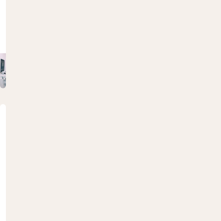
осм
отр
Репродуктивное
здоровье
Оценка
мужской
фертильности
и
репродуктивного