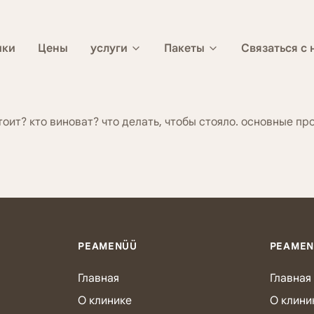
ики
Цены
услуги
Пакеты
Связаться с
тоит? кто виноват? что делать, чтобы стояло. основные 
PEAMENÜÜ
PEAME
Главная
Главная
О клинике
О клини