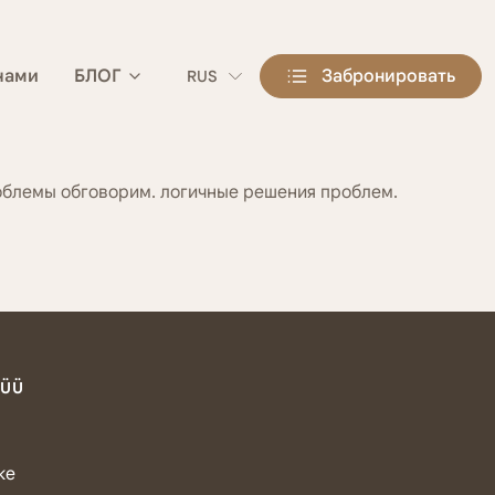
 нами
БЛОГ
Забронировать
RUS
проблемы обговорим. логичные решения проблем.
NÜÜ
ке